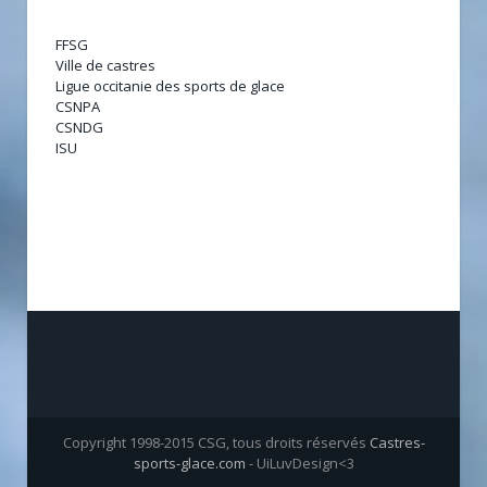
FFSG
Ville de castres
Ligue occitanie des sports de glace
CSNPA
CSNDG
ISU
Copyright 1998-2015 CSG, tous droits réservés
Castres-
sports-glace.com
- UiLuvDesign<3