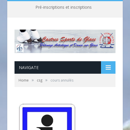
Pré-inscriptions et inscriptions
NAVIGATE
»
»
Home
csg
cours annulés