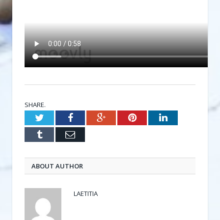
SHARE.
Twitter
Facebook
Google+
Pinterest
LinkedIn
Tumblr
Email
ABOUT AUTHOR
LAETITIA