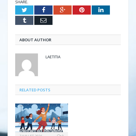
SHARE.
Twitter
Facebook
Google+
Pinterest
LinkedIn
Tumblr
Email
ABOUT AUTHOR
LAETITIA
RELATED POSTS
7 JUILLET 2026
0