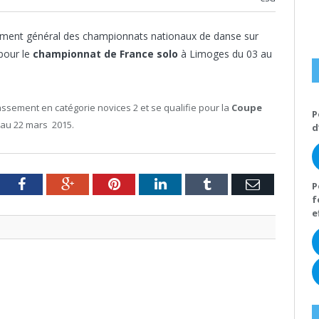
ment général des championnats nationaux de danse sur
 pour le
championnat de France solo
à Limoges du 03 au
assement en catégorie novices 2 et se qualifie pour la
Coupe
P
 au 22 mars 2015.
d
tter
Facebook
Google+
Pinterest
LinkedIn
Tumblr
Email
P
f
e