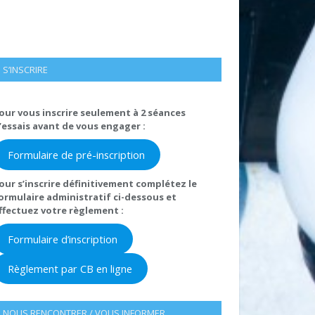
S’INSCRIRE
our vous inscrire seulement à 2 séances
’essais avant de vous engager :
Formulaire de pré-inscription
our s’inscrire définitivement complétez le
ormulaire administratif ci-dessous et
ffectuez votre règlement :
Formulaire d’inscription
Règlement par CB en ligne
NOUS RENCONTRER / VOUS INFORMER