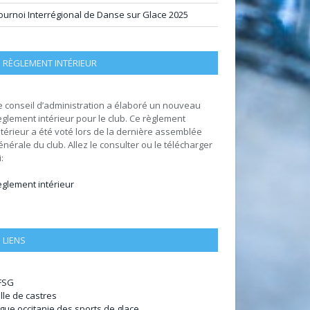
ournoi Interrégional de Danse sur Glace 2025
RÈGLEMENT INTÉRIEUR
e conseil d’administration a élaboré un nouveau
èglement intérieur pour le club. Ce règlement
ntérieur a été voté lors de la dernière assemblée
énérale du club. Allez le consulter ou le télécharger
i:
èglement intérieur
LIENS
FSG
ille de castres
igue occitanie des sports de glace