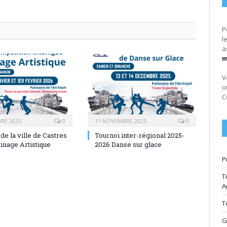
P
l
a
m
V
o
C
RE 2025
0
11 NOVEMBRE 2025
0
e la ville de Castres
Tournoi inter-régional 2025-
inage Artistique
2026 Danse sur glace
P
T
A
T
G