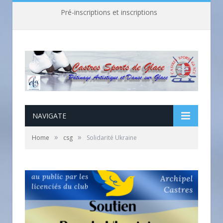
Pré-inscriptions et inscriptions
NAVIGATE
»
»
Home
csg
Solidarité Ukraine